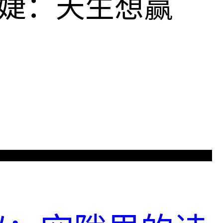
婕：天生想赢