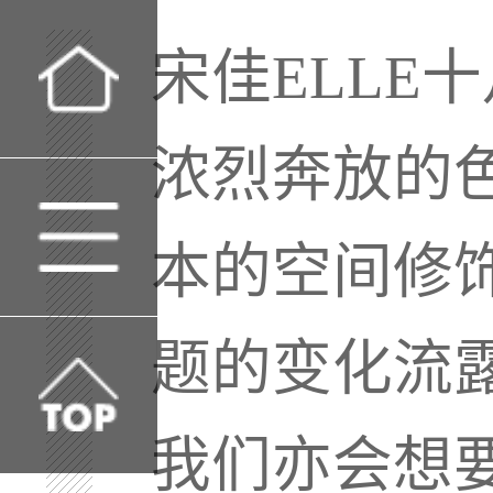
宋佳ELLE
浓烈奔放的
本的空间修
题的变化流
我们亦会想